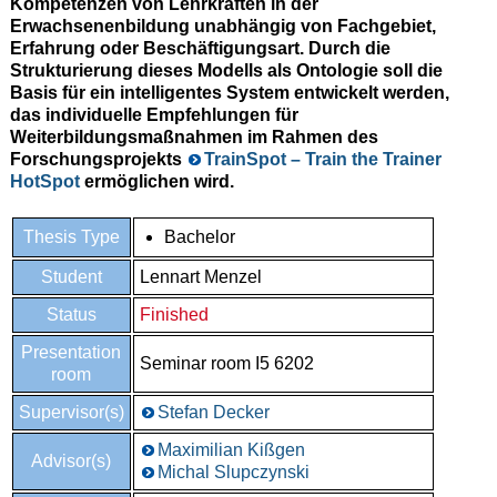
Kompetenzen von Lehrkräften in der
Erwachsenenbildung unabhängig von Fachgebiet,
Erfahrung oder Beschäftigungsart. Durch die
Strukturierung dieses Modells als Ontologie soll die
Basis für ein intelligentes System entwickelt werden,
das individuelle Empfehlungen für
Weiterbildungsmaßnahmen im Rahmen des
Forschungsprojekts
TrainSpot – Train the Trainer
HotSpot
ermöglichen wird.
Thesis Type
Bachelor
Student
Lennart Menzel
Status
Finished
Presentation
Seminar room I5 6202
room
Supervisor(s)
Stefan Decker
Maximilian Kißgen
Advisor(s)
Michal Slupczynski