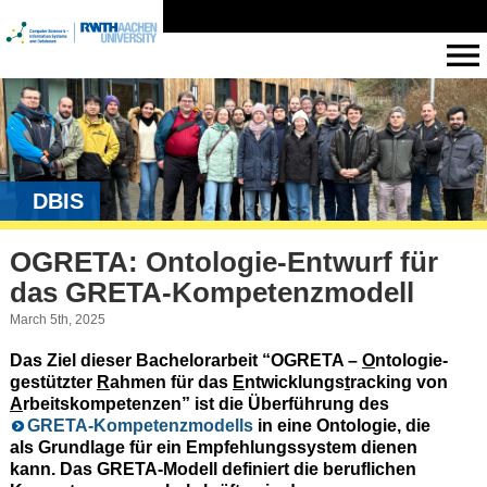
DBIS
OGRETA: Ontologie-Entwurf für
das GRETA-Kompetenzmodell
March 5th, 2025
Das Ziel dieser Bachelorarbeit “OGRETA –
O
ntologie-
g
estützter
R
ahmen für das
E
ntwicklungs
t
racking von
A
rbeitskompetenzen” ist die Überführung des
GRETA-Kompetenzmodells
in eine Ontologie, die
als Grundlage für ein Empfehlungssystem dienen
kann. Das GRETA-Modell definiert die beruflichen